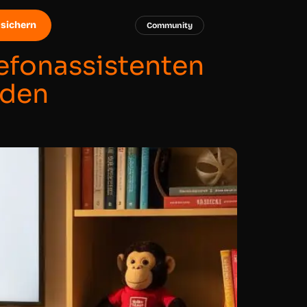
 sichern
Community
lefonassistenten
nden