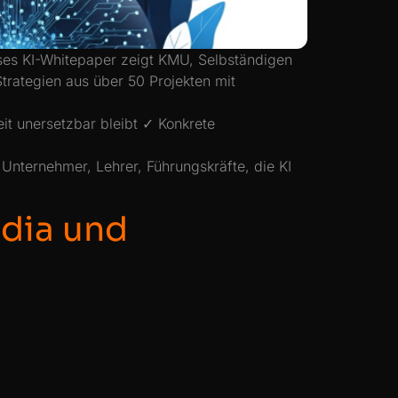
loses KI-Whitepaper zeigt KMU, Selbständigen
trategien aus über 50 Projekten mit
it unersetzbar bleibt ✓ Konkrete
Unternehmer, Lehrer, Führungskräfte, die KI
edia und