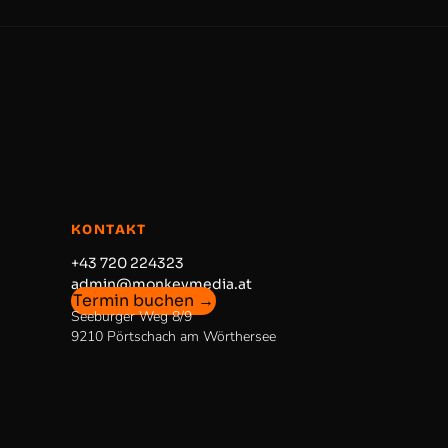
KONTAKT
+43 720 224323
admin@monkeymedia.at
Termin buchen →
Seeburger Weg 8/9
9210 Pörtschach am Wörthersee