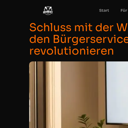
Start
Für
Schluss mit der W
den Bürgerservic
revolutionieren