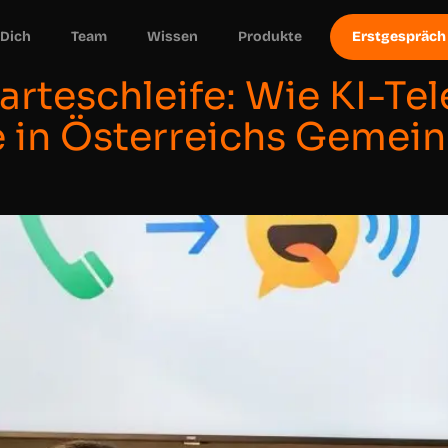
 Dich
Team
Wissen
Produkte
Erstgespräch
arteschleife: Wie KI-Te
e in Österreichs Gemei